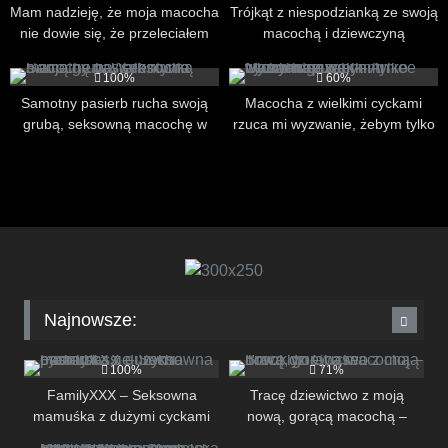
Mam nadzieję, że moja macocha
Trójkąt z niespodzianką ze swoją
nie dowie się, że przeleciałem
macochą i dziewczyną
moją przyrodnią siostrę
355
18:35
273
12:13
100%
60%
Samotny pasierb rucha swoją
Macocha z wielkimi cyckami
grubą, seksowną macochę w
rzuca mi wyzwanie, żebym tylko
Walentynki
włożył napiwek – Amiee
Cambridge
Najnowsze:
290
12:32
287
12:34
100%
71%
FamilyXXX – Seksowna
Tracę dziewictwo z moją
mamuśka z dużymi cyckami
nową, gorącą macochą –
277
10:01
301
09:15
ssie i rucha pasierba
Brooklyn Chase